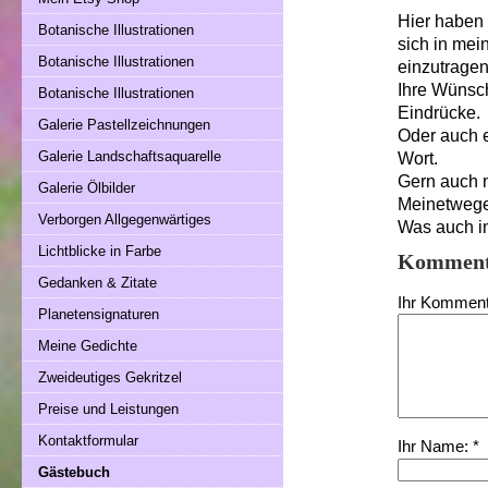
Hier haben 
Botanische Illustrationen
sich in mei
Botanische Illustrationen
einzutragen
Ihre Wünsc
Botanische Illustrationen
Eindrücke.
Galerie Pastellzeichnungen
Oder auch e
Galerie Landschaftsaquarelle
Wort.
Gern auch 
Galerie Ölbilder
Meinetwege
Verborgen Allgegenwärtiges
Was auch im
Lichtblicke in Farbe
Komment
Gedanken & Zitate
Ihr Komment
Planetensignaturen
Meine Gedichte
Zweideutiges Gekritzel
Preise und Leistungen
Kontaktformular
Ihr Name: *
Gästebuch