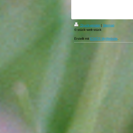
Druckversion
|
Sitemap
© stück-welt-stück
Erstellt mit
IONOS MyWebsite
.