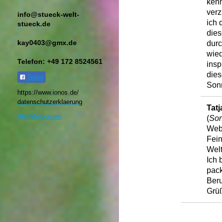
kenn
verz
info@stueck-welt-
ich 
stueck.de
die
kay0403@gmx.de
durc
wied
Telefon: +49 172 8524561
insp
dies
Teilen
Son
https://www.ionos.de/
datenschutzerklaerung​
Tatj
Alle Meldungen
(
Son
Webs
Fein
Welt
Ich 
pack
Beru
Grü