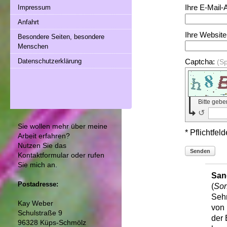
Ihre E-Mail-
Impressum
Anfahrt
Ihre Website
Besondere Seiten, besondere
Menschen
Datenschutzerklärung
Captcha:
(S
Bitte geb
↺
Sie wollen mehr über meine
* Pflichtfeld
Arbeit erfahren?
Nutzen Sie das
Senden
Kontaktformular
oder rufen
Sie mich an.
San
Postadresse:
(
Son
Sehr
Kay Weber
von 
Schulstraße 9
der 
96328 Küps-Schmölz