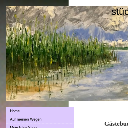
stü
Home
Auf meinen Wegen
Gästebu
Mein Etsy-Shop