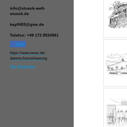
info@stueck-welt-
stueck.de
kay0403@gmx.de
Telefon: +49 172 8524561
Teilen
https://www.ionos.de/
datenschutzerklaerung​
Alle Meldungen