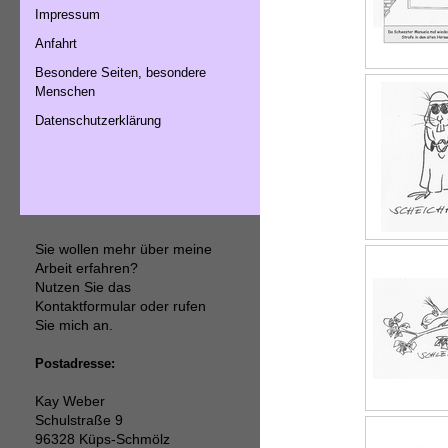
Impressum
Anfahrt
Besondere Seiten, besondere
Menschen
Datenschutzerklärung
Sie wollen mehr über meine
Arbeit erfahren?
Nutzen Sie das
Kontaktformular
oder rufen
Sie mich an.
Postadresse:
Kay Weber
Schulstraße 9
96328 Küps-Schmölz