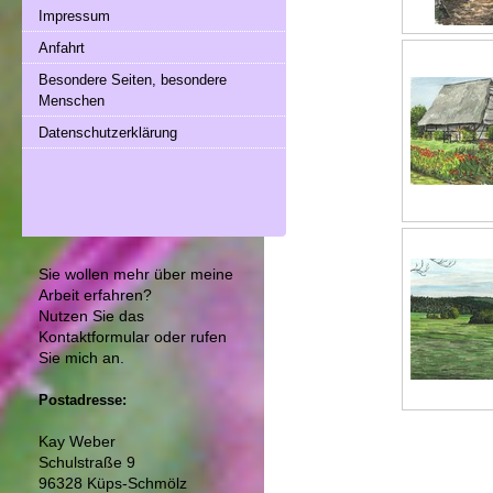
Impressum
Anfahrt
Besondere Seiten, besondere
Menschen
Datenschutzerklärung
Sie wollen mehr über meine
Arbeit erfahren?
Nutzen Sie das
Kontaktformular
oder rufen
Sie mich an.
Postadresse:
Kay Weber
Schulstraße 9
96328 Küps-Schmölz