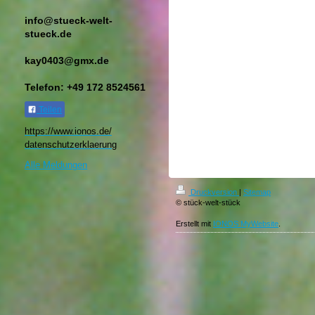
info@stueck-welt-
stueck.de
kay0403@gmx.de
Telefon: +49 172 8524561
Teilen
https://www.ionos.de/
datenschutzerklaerung​
Alle Meldungen
Druckversion
|
Sitemap
© stück-welt-stück
Erstellt mit
IONOS MyWebsite
.