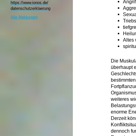
Angrif
https://www.ionos.de/
Aggre
datenschutzerklaerung​
Sexual
Alle Meldungen
Triebs
tiefgr
Heilu
Altes 
spirit
Die Muskula
überhaupt e
Geschlecht
bestimmten 
Fortpflanzu
Organismus 
weiteres wi
Belastungssi
enorme Ener
Derzeit kön
Konfliktsit
dennoch fun