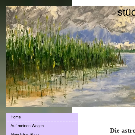
stü
Home
Auf meinen Wegen
Die astr
Mein Etsy-Shop