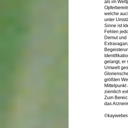
als im Wel
Opferbereit
welche auch
unter Umstä
Sinne ist 
Fehlen jed
Demut und d
Extravaganz
Begeisterung
Identifikat
gelangt, er
Umwelt gesc
Gloriensche
größten Wer
Mittelpunkt
ziemlich ext
Zum Bereic
das Arzneim
©kayweber