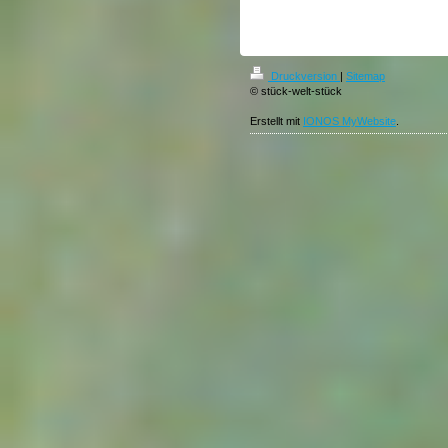
Druckversion
|
Sitemap
© stück-welt-stück
Erstellt mit
IONOS MyWebsite
.