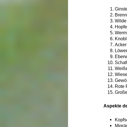
Ginst
Brenn
Wilde
Hopfe
Wermu
Knobl
Acker
Löwen
Eberw
Schafg
Weiße
Wiese
Gewöh
Rote 
Große
Aspekte de
Kopfs
Migr