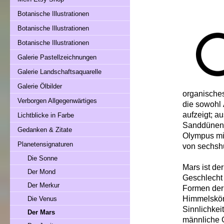
Botanische Illustrationen
Botanische Illustrationen
Botanische Illustrationen
Galerie Pastellzeichnungen
Galerie Landschaftsaquarelle
Galerie Ölbilder
organisches
Verborgen Allgegenwärtiges
die sowohl 
aufzeigt; a
Lichtblicke in Farbe
Sanddünen. 
Gedanken & Zitate
Olympus mi
Planetensignaturen
von sechshu
Die Sonne
Mars ist de
Der Mond
Geschlecht 
Der Merkur
Formen der 
Himmelskör
Die Venus
Sinnlichkei
Der Mars
männliche G