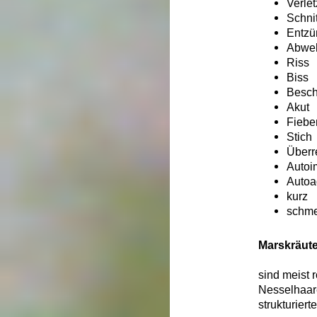
Verle
Schnit
Entzü
Abweh
Riss
Biss
Besch
Akut
Fiebe
Stich
Überr
Autoi
Autoa
kurz
schme
Marskräut
sind meist r
Nesselhaare
strukturier