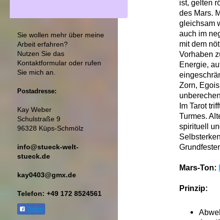
ist, gelten 
des Mars. Ma
gleichsam w
auch im neg
Sie wollen mehr über meine
mit dem nöt
Arbeit erfahren?
Nutzen Sie das
Vorhaben zu
Kontaktformular
oder rufen
Energie, au
Sie mich an.
eingeschrän
Zorn, Egois
Postadresse:
unberechen
Im Tarot tr
Kay Weber
Turmes. Alt
Schulstraße 9
spirituell u
96328 Küps-Schmölz
Selbsterken
Grundfesten
info@stueck-welt-
stueck.de
Mars-Ton:
kay0403@gmx.de
Prinzip:
Telefon: +49 172 8524561
Teilen
Abwe