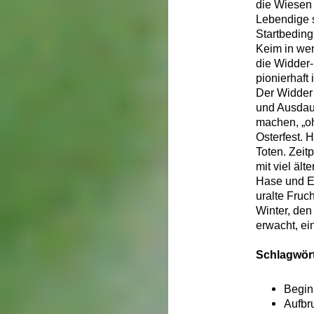
die Wiesen 
Lebendige s
Startbeding
Keim in we
die Widder
pionierhaft
Der Widder 
und Ausdaue
machen, „oh
Osterfest. 
Toten. Zeit
mit viel ält
Hase und Ei
uralte Fruc
Winter, den
erwacht, ei
Schlagwört
Begin
Aufbr