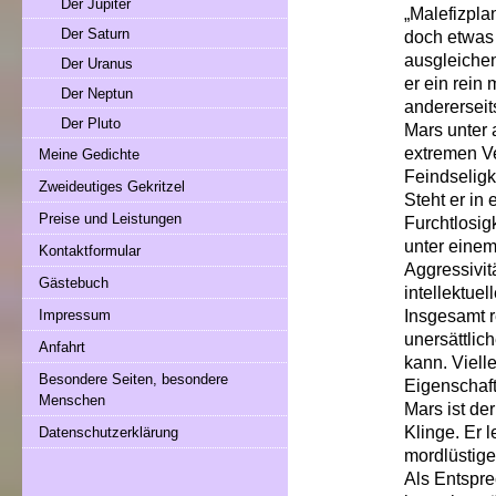
Der Jupiter
„Malefizpla
Der Saturn
doch etwas 
ausgleiche
Der Uranus
er ein rein
Der Neptun
andererseit
Der Pluto
Mars unter 
extremen Ver
Meine Gedichte
Feindseligke
Zweideutiges Gekritzel
Steht er in 
Preise und Leistungen
Furchtlosig
unter einem
Kontaktformular
Aggressivitä
Gästebuch
intellektue
Insgesamt r
Impressum
unersättlic
Anfahrt
kann. Vielle
Besondere Seiten, besondere
Eigenschafte
Menschen
Mars ist de
Klinge. Er 
Datenschutzerklärung
mordlüstig
Als Entspre