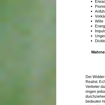
Erwa
Pioni
Anfüh
Vorkä
Wille
Energ
Impuls
Unges
Dickkö
Wahrne
Der Widder 
Realist. Ec
Vertreter d
ringen jedo
durchziehen
bedeuten hi