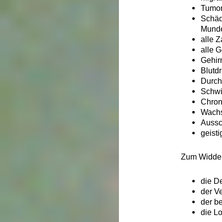
Tumor
Schäd
Mund
alle 
alle 
Gehir
Blutd
Durch
Schwi
Chron
Wachs
Aussc
geisti
Zum Widder
die De
der V
der b
die Lo