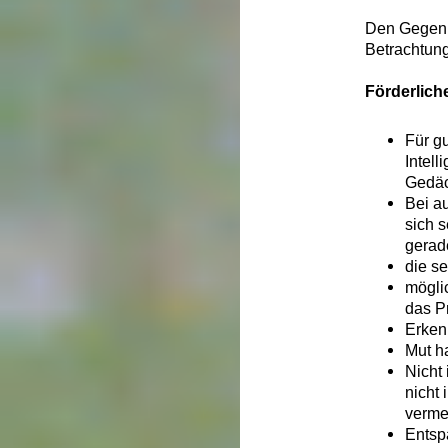
Den Gegenpo
Betrachtun
Förderlich
Für g
Intel
Gedäch
Bei a
sich s
gerad
die s
mögli
das P
Erkenn
Mut h
Nicht
nicht
verme
Ents