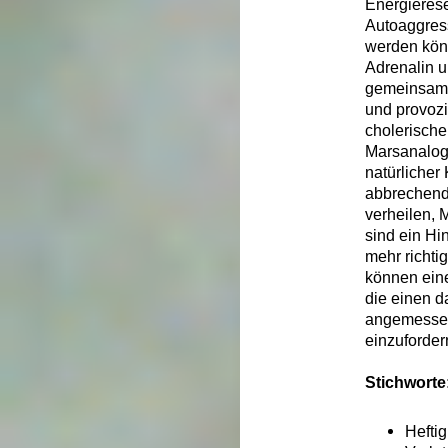
Energieres
Autoaggres
werden kön
Adrenalin u
gemeinsam: 
und provozi
cholerisch
Marsanalogi
natürlicher
abbrechende
verheilen, 
sind ein Hi
mehr richti
können eine
die einen d
angemessen
einzuforder
Stichworte
Heftig