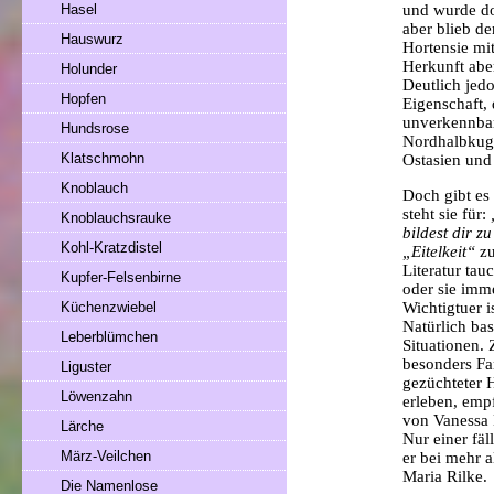
Hasel
und wurde do
aber blieb de
Hauswurz
Hortensie mi
Herkunft abe
Holunder
Deutlich jedo
Hopfen
Eigenschaft, 
unverkennbar
Hundsrose
Nordhalbkuge
Klatschmohn
Ostasien und
Knoblauch
Doch gibt es
steht sie für:
Knoblauchsrauke
bildest dir z
Kohl-Kratzdistel
„Eitelkeit“
zu
Literatur ta
Kupfer-Felsenbirne
oder sie imm
Küchenzwiebel
Wichtigtuer i
Natürlich ba
Leberblümchen
Situationen.
besonders Fa
Liguster
gezüchteter 
Löwenzahn
erleben, emp
von Vanessa
Lärche
Nur einer fäl
März-Veilchen
er bei mehr a
Maria Rilke.
Die Namenlose