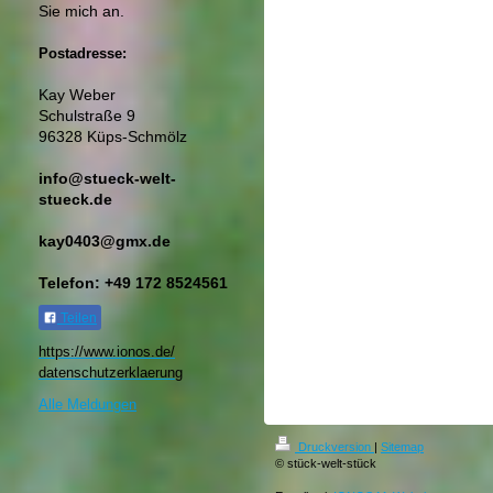
Sie mich an.
Postadresse:
Kay Weber
Schulstraße 9
96328 Küps-Schmölz
info@stueck-welt-
stueck.de
kay0403@gmx.de
Telefon: +49 172 8524561
Teilen
https://www.ionos.de/
datenschutzerklaerung​
Alle Meldungen
Druckversion
|
Sitemap
© stück-welt-stück