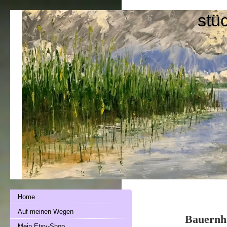
stü
Home
Auf meinen Wegen
Bauernh
Mein Etsy-Shop