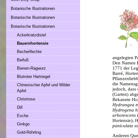
Botanische Illustrationen
Botanische Illustrationen
Botanische Illustrationen
Ackerkratzdistel
Bauernhortensie
Becherflechte
angelegten Pa
Beifuß
Den Namen Ho
1771 der Leg
Bienen-Ragwurz
Barré, Horte
Blutroter Hartriegel
Pflanzenlieb
die Namensge
Chinesischer Apfel und Wilder
jedoch, dass
Apfel
(Garten) abge
Christrose
Bekannte Hor
Hydrangea m
Dill
Hydrogena ho
arborescens
(
Esche
Hortensie);
H
Ginkgo
paniculata s
Gold-Röhrling
Anderen Quel