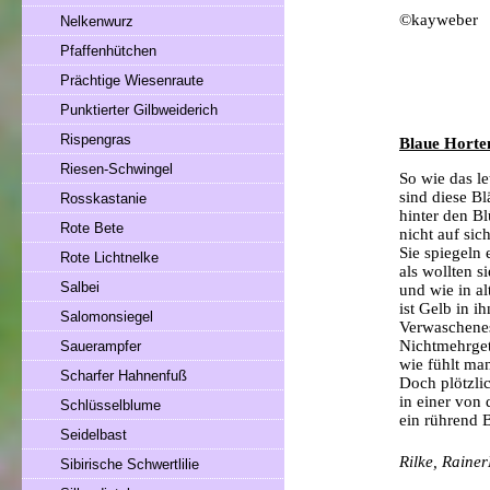
©kayweber
Nelkenwurz
Pfaffenhütchen
Prächtige Wiesenraute
Punktierter Gilbweiderich
Rispengras
Blaue Horte
Riesen-Schwingel
So wie das le
sind diese Bl
Rosskastanie
hinter den B
Rote Bete
nicht auf sic
Sie spiegeln
Rote Lichtnelke
als wollten s
Salbei
und wie in a
ist Gelb in i
Salomonsiegel
Verwaschenes
Nichtmehrget
Sauerampfer
wie fühlt ma
Scharfer Hahnenfuß
Doch plötzli
in einer von
Schlüsselblume
ein rührend 
Seidelbast
Rilke, Raine
Sibirische Schwertlilie