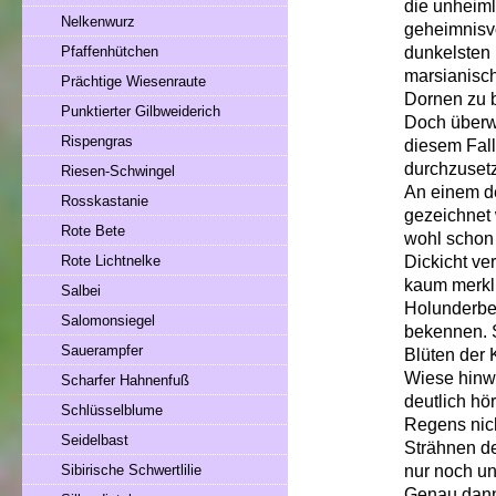
die unheiml
Nelkenwurz
geheimnisvo
dunkelsten 
Pfaffenhütchen
marsianisch
Prächtige Wiesenraute
Dornen zu b
Punktierter Gilbweiderich
Doch überwi
Rispengras
diesem Fall
durchzuset
Riesen-Schwingel
An einem de
Rosskastanie
gezeichnet 
Rote Bete
wohl schon 
Dickicht v
Rote Lichtnelke
kaum merkli
Salbei
Holunderbee
Salomonsiegel
bekennen. S
Sauerampfer
Blüten der 
Wiese hinw
Scharfer Hahnenfuß
deutlich hö
Schlüsselblume
Regens nich
Seidelbast
Strähnen de
nur noch un
Sibirische Schwertlilie
Genau dann,