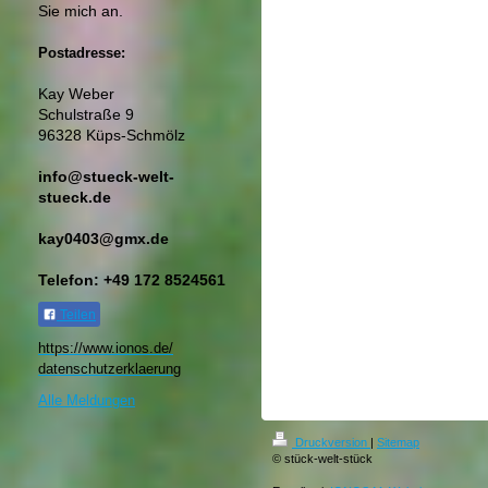
Sie mich an.
Postadresse:
Kay Weber
Schulstraße 9
96328 Küps-Schmölz
info@stueck-welt-
stueck.de
kay0403@gmx.de
Telefon: +49 172 8524561
Teilen
https://www.ionos.de/
datenschutzerklaerung​
Alle Meldungen
Druckversion
|
Sitemap
© stück-welt-stück