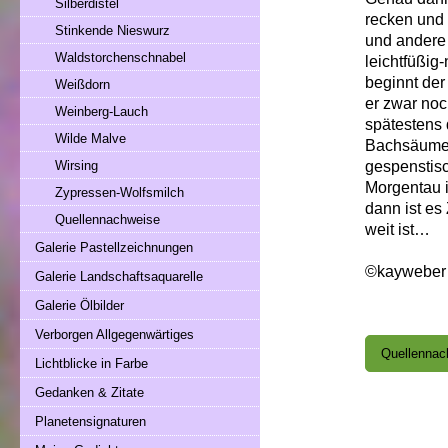
Silberdistel
recken und 
Stinkende Nieswurz
und andere 
Waldstorchenschnabel
leichtfüßig
beginnt de
Weißdorn
er zwar noc
Weinberg-Lauch
spätestens 
Wilde Malve
Bachsäume 
gespenstisc
Wirsing
Morgentau i
Zypressen-Wolfsmilch
dann ist es
Quellennachweise
weit ist…
Galerie Pastellzeichnungen
©kayweber
Galerie Landschaftsaquarelle
Galerie Ölbilder
Verborgen Allgegenwärtiges
Quellennac
Lichtblicke in Farbe
Gedanken & Zitate
Planetensignaturen