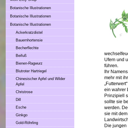
Botanische Illustrationen
Botanische Illustrationen
Botanische Illustrationen
Ackerkratzdistel
Bauernhortensie
Becherflechte
wechselfeu
Beifuß
Ufern und u
Bienen-Ragwurz
führen.
Blutroter Hartriegel
Ihr Namens
mehr mit ih
Chinesischer Apfel und Wilder
„Futterwert
Apfel
ein wahrer
Christrose
Prinzipiell
Dill
sollte sie 
werden. Den
Esche
sie mit dem
Ginkgo
Landwirtsch
Gold-Röhrling
Die jungen 