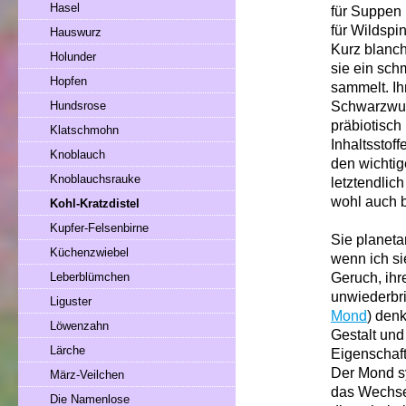
Hasel
für Suppen
für Wildspin
Hauswurz
Kurz blanchi
Holunder
sie ein sch
Hopfen
sammelt. Ihr
Schwarzwurz
Hundsrose
präbiotisch 
Klatschmohn
Inhaltsstof
Knoblauch
den wichtig
Knoblauchsrauke
letztendlic
wohl auch 
Kohl-Kratzdistel
Kupfer-Felsenbirne
Sie planeta
Küchenzwiebel
wenn ich si
Geruch, ihr
Leberblümchen
unwiederbri
Liguster
Mond
) den
Löwenzahn
Gestalt und
Lärche
Eigenschaft
Der Mond s
März-Veilchen
das Wechsel
Die Namenlose