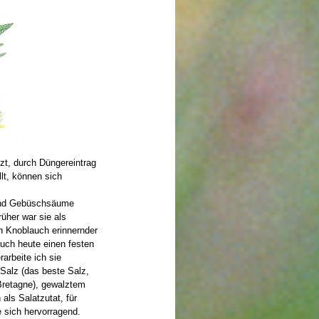
zt, durch Düngereintrag
lt, können sich
 und Gebüschsäume
üher war sie als
an Knoblauch erinnernder
auch heute einen festen
rarbeite ich sie
alz (das beste Salz,
Bretagne), gewalztem
als Salatzutat, für
e sich hervorragend.