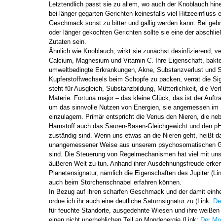
Letztendlich passt sie zu allem, wo auch der Knoblauch hine
bei länger gegarten Gerichten keinesfalls viel Hitzeeinfluss e
Geschmack sonst zu bitter und gallig werden kann. Bei geb
oder länger gekochten Gerichten sollte sie eine der abschli
Zutaten sein.
Ähnlich wie Knoblauch, wirkt sie zunächst desinfizierend, ve
Calcium, Magnesium und Vitamin C. Ihre Eigenschaft, bakter
umweltbedingte Erkrankungen, Akne, Substanzverlust und 
Kupferstoffwechsels beim Schopfe zu packen, verrät die Sig
steht für Ausgleich, Substanzbildung, Mütterlichkeit, die Ve
Materie. Fortuna major – das kleine Glück, das ist der Auftr
um das sinnvolle Nutzen von Energien, sie angemessen im K
einzulagern. Primär entspricht die Venus den Nieren, die ne
Harnstoff auch das Säuren-Basen-Gleichgewicht und den pH
zuständig sind. Wenn uns etwas an die Nieren geht, heißt da
unangemessener Weise aus unserem psychosomatischen Gl
sind. Die Steuerung von Regelmechanismen hat viel mit uns
äußeren Welt zu tun. Anhand ihrer Ausdehnungsfreude erken
Planetensignatur, nämlich die Eigenschaften des Jupiter (Li
auch beim Storchenschnabel erfahren können.
In Bezug auf ihren scharfen Geschmack und der damit ein
ordne ich ihr auch eine deutliche Saturnsignatur zu (Link:
De
für feuchte Standorte, ausgedehnte Wiesen und ihre weißen
einen nicht unerheblichen Teil an Mondenergie (Link:
Der Mo