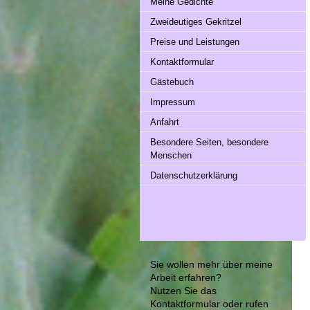
Meine Gedichte
Zweideutiges Gekritzel
Preise und Leistungen
Kontaktformular
Gästebuch
Impressum
Anfahrt
Besondere Seiten, besondere
Menschen
Datenschutzerklärung
Sie wollen mehr über meine
Arbeit erfahren?
Nutzen Sie das
Kontaktformular
oder rufen