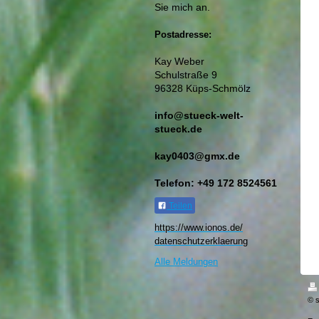
Sie mich an.
Postadresse:
Kay Weber
Schulstraße 9
96328 Küps-Schmölz
info@stueck-welt-
stueck.de
kay0403@gmx.de
Telefon: +49 172 8524561
Teilen
https://www.ionos.de/
datenschutzerklaerung​
Alle Meldungen
© s