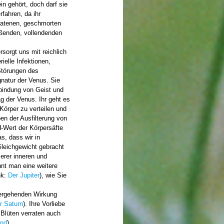
in gehört, doch darf sie
rfahren, da ihr
ratenen, geschmorten
eßenden, vollendenden
rsorgt uns mit reichlich
ielle Infektionen,
Störungen des
natur der Venus. Sie
rbindung von Geist und
ag der Venus. Ihr geht es
örper zu verteilen und
ben der Ausfilterung von
-Wert der Körpersäfte
s, dass wir in
eichgewicht gebracht
erer inneren und
nt man eine weitere
nk:
Der Jupiter
), wie Sie
hergehenden Wirkung
r Saturn
). Ihre Vorliebe
 Blüten verraten auch
nd
).