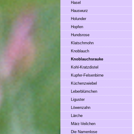
Hasel
Hauswurz
Holunder
Hopfen
Hundsrose
Klatschmohn
Knoblauch
Knoblauchsrauke
Kohl-Kratzdistel
Kupfer-Felsenbirne
Küchenzwiebel
Leberblümchen
Liguster
Löwenzahn
Lärche
März-Veilchen
Die Namenlose