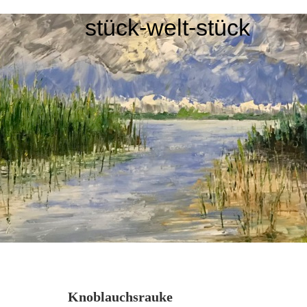
stück-welt-stück
Knoblauchsrauke