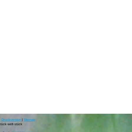
Druckversion
|
Sitemap
tück-welt-stück