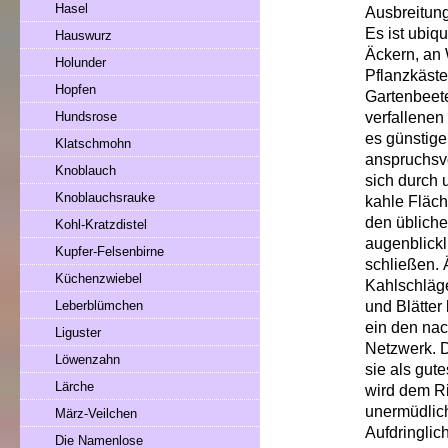
Hasel
Ausbreitun
Es ist ubiq
Hauswurz
Äckern, an 
Holunder
Pflanzkäst
Hopfen
Gartenbeet
verfallenen
Hundsrose
es günstige
Klatschmohn
anspruchsvo
Knoblauch
sich durch 
Knoblauchsrauke
kahle Fläch
den übliche
Kohl-Kratzdistel
augenblickl
Kupfer-Felsenbirne
schließen. 
Küchenzwiebel
Kahlschläg
und Blätter
Leberblümchen
ein den na
Liguster
Netzwerk. D
Löwenzahn
sie als gut
Lärche
wird dem Ri
unermüdlich
März-Veilchen
Aufdringlic
Die Namenlose