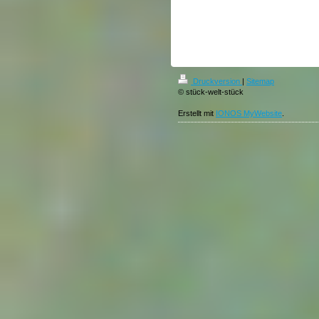
Druckversion
|
Sitemap
© stück-welt-stück
Erstellt mit
IONOS MyWebsite
.