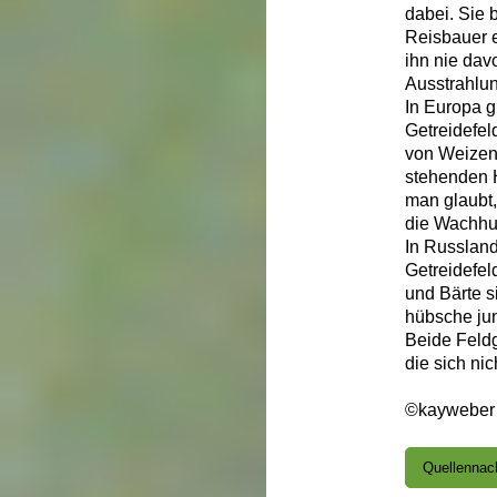
dabei. Sie
Reisbauer e
ihn nie dav
Ausstrahlu
In Europa g
Getreidefel
von Weizen-
stehenden 
man glaubt,
die Wachhu
In Russland
Getreidefel
und Bärte s
hübsche ju
Beide Feldg
die sich ni
©kayweber
Quellennac