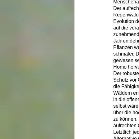
Menschenaf
Der aufrec
Regenwald 
Evolution d
auf die ver
zunehmende 
Jahren dehn
Pflanzen we
schmaler. D
gewesen sei
Homo hervo
Der robust
Schutz vor 
die Fähigke
Wäldern ent
in die offe
selbst wäre
über die h
zu können. 
aufrechten
Letztlich j
Alternative