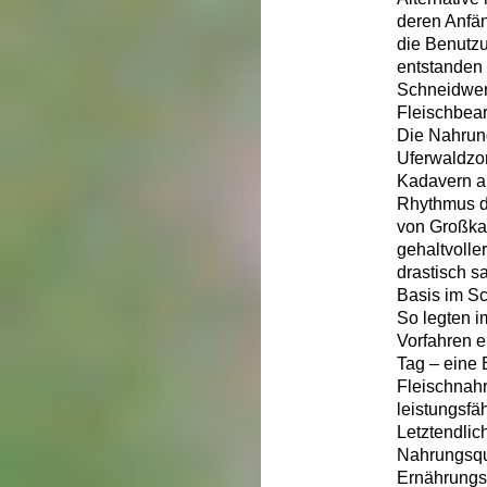
deren Anfän
die Benutz
entstanden 
Schneidwerk
Fleischbea
Die Nahrun
Uferwaldzo
Kadavern a
Rhythmus d
von Großka
gehaltvolle
drastisch s
Basis im S
So legten 
Vorfahren e
Tag – eine 
Fleischnahr
leistungsfä
Letztendlic
Nahrungsque
Ernährungs