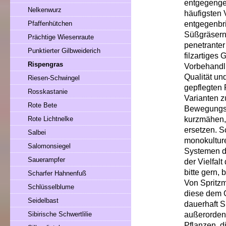
entgegengeb
Nelkenwurz
häufigsten 
entgegenbr
Pfaffenhütchen
Süßgräsern 
Prächtige Wiesenraute
penetranter
Punktierter Gilbweiderich
filzartiges 
Rispengras
Vorbehandlu
Qualität un
Riesen-Schwingel
gepflegten 
Rosskastanie
Varianten 
Rote Bete
Bewegungsi
kurzmähen, 
Rote Lichtnelke
ersetzen. S
Salbei
monokulture
Salomonsiegel
Systemen d
Sauerampfer
der Vielfalt
bitte gern,
Scharfer Hahnenfuß
Von Spritzm
Schlüsselblume
diese dem G
Seidelbast
dauerhaft S
außerordent
Sibirische Schwertlilie
Pflanzen, d