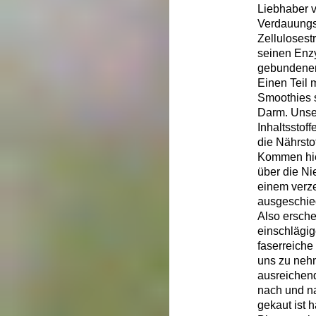
Liebhaber v
Verdauungsb
Zellulosest
seinen Enzy
gebundenen 
Einen Teil 
Smoothies s
Darm. Unser
Inhaltsstof
die Nährsto
Kommen hier
über die Ni
einem verze
ausgeschied
Also ersche
einschlägi
faserreiche
uns zu neh
ausreichend
nach und na
gekaut ist 