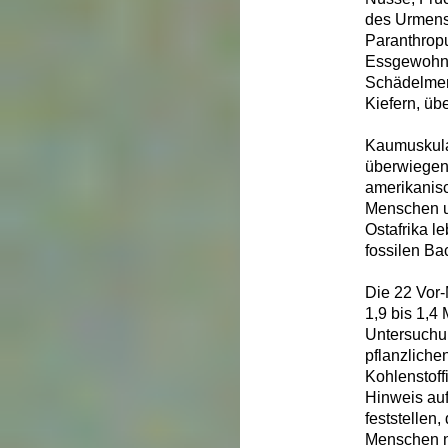
des Urmens
Paranthrop
Essgewohnh
Schädelmer
Kiefern, ü
Kaumuskula
überwiegen
amerikanisc
Menschen un
Ostafrika 
fossilen Ba
Die 22 Vor
1,9 bis 1,4
Untersuchun
pflanzliche
Kohlenstoff
Hinweis auf
feststellen
Menschen n