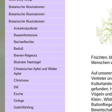
Botanische Illustrationen
Botanische Illustrationen
Botanische Illustrationen
Ackerkratzdistel
Bauernhortensie
Becherflechte
Beifuß
Bienen-Ragwurz
Früchten, bl
Blutroter Hartriegel
Menschen wü
Chinesischer Apfel und Wilder
Auf unseren
Apfel
Vertreter u
Christrose
Kulturlands
Dill
gefunden. H
Vögeln und
Esche
Klein-, Wil
Ginkgo
Ballonflieg
Gold-Röhrling
Bewirtschaf