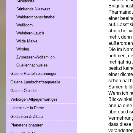
Silberdistel
Entgiftungs
Stinkende Nieswurz
Pharmaindu
Waldstorchenschnabel
einer beein
auf. Lässt 
Weißdorn
ähnliche, v
Weinberg-Lauch
mehr, denn 
Wilde Malve
außerordent
Die im Name
Wirsing
nehmen, de
Zypressen-Wolfsmilch
mehrjährig 
Quellennachweise
besitzt kei
Galerie Pastellzeichnungen
einer dich
schon nach 
Galerie Landschaftsaquarelle
Samen bild
Galerie Ölbilder
Wenn ich n
Blickwinkel
Verborgen Allgegenwärtiges
annua eine 
Lichtblicke in Farbe
überdurchsch
Gedanken & Zitate
Vermehrungs
dass diese 
Planetensignaturen
veränderten 