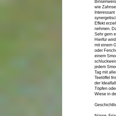
Binsenweis
wie Zahnse
Interessant 
synergetisc
Effekt erzi
nehmen. Das
Sehr gern e
Hierfür wir
mit einem G
oder Fenche
einem Smoot
schluckweis
jedem Smoot
Tag mit all
Teelöffel f
der Idealfa
Töpfen oder
Wiese in de
Geschichtli
Nüsse, Früc