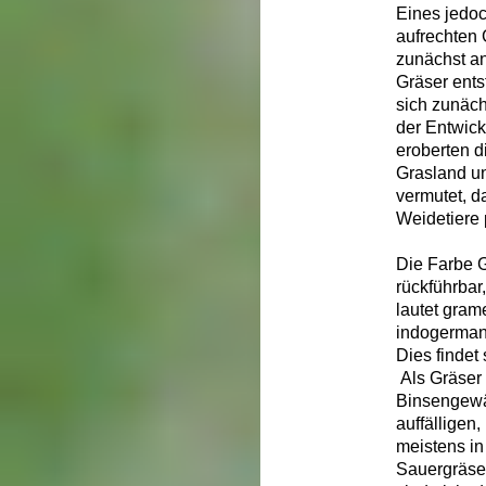
Eines jedoc
aufrechten
zunächst a
Gräser ents
sich zunäch
der Entwic
eroberten d
Grasland un
vermutet, d
Weidetiere 
Die Farbe Gr
rückführbar
lautet gram
indogermani
Dies findet
Als Gräser
Binsengewä
auffälligen
meistens i
Sauergräser