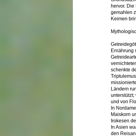
hervor. Die
gemahlen z
Keimen brin
Mythologis
Getreidegöt
Ernährung s
Getreideart
vernichtete
schenkte d
Triptulemus
missioniert
Ländern run
unterstützt
und von Flo
In Nordame
Maiskorn u
Irokesen d
In Asien wa
den Reisan