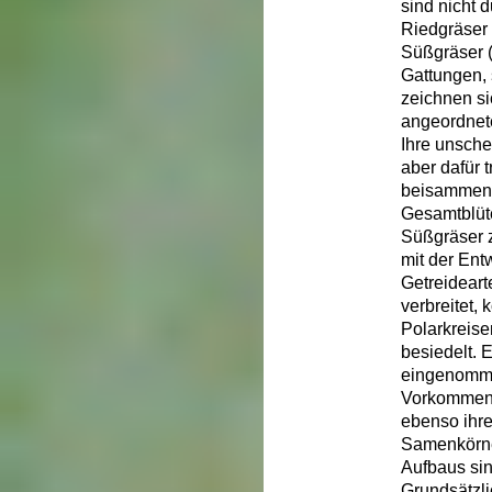
sind nicht 
Riedgräser
Süßgräser 
Gattungen, 
zeichnen si
angeordnete
Ihre unsche
aber dafür 
beisammen, 
Gesamtblüt
Süßgräser z
mit der Ent
Getreideart
verbreitet
Polarkreise
besiedelt. 
eingenommen
Vorkommens
ebenso ihr
Samenkörner
Aufbaus sin
Grundsätzli