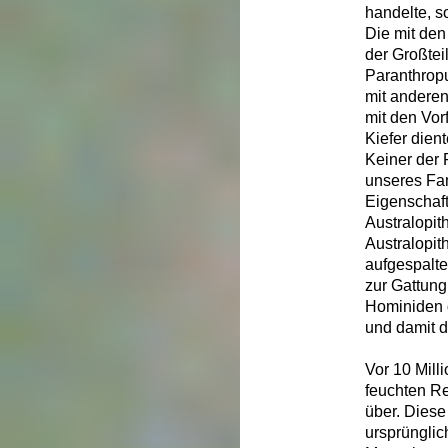
handelte, 
Die mit de
der Großtei
Paranthropu
mit anderen
mit den Vor
Kiefer die
Keiner der 
unseres Fa
Eigenschaf
Australopit
Australopit
aufgespalte
zur Gattun
Hominiden 
und damit d
Vor 10 Mill
feuchten R
über. Diese
ursprünglic