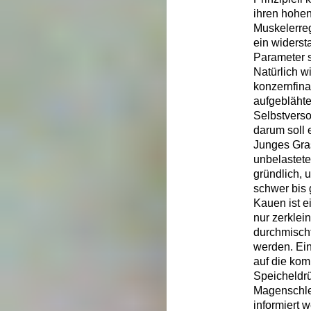
ihren hohen
Muskelerreg
ein widerst
Parameter s
Natürlich 
konzernfina
aufgeblähte
Selbstverso
darum soll 
Junges Gra
unbelastete
gründlich, 
schwer bis 
Kauen ist e
nur zerklei
durchmisch
werden. Ein
auf die ko
Speicheldrü
Magenschle
informiert 