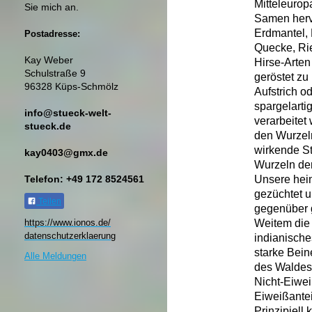
Mitteleurop
Sie mich an.
Samen herv
Erdmantel, 
Postadresse:
Quecke, Ri
Kay Weber
Hirse-Arten
Schulstraße 9
geröstet zu
96328 Küps-Schmölz
Aufstrich o
spargelart
info@stueck-welt-
verarbeite
stueck.de
den Wurzeln
wirkende St
kay0403@gmx.de
Wurzeln de
Unsere hei
Telefon: +49 172 8524561
gezüchtet u
Teilen
gegenüber g
Weitem die 
https://www.ionos.de/
datenschutzerklaerung​
indianische
starke Bein
Alle Meldungen
des Waldes.
Nicht-Eiwei
Eiweißantei
Prinzipiell