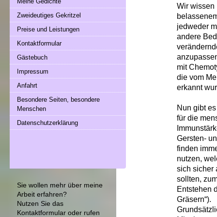
Meine Gedichte
Wir wissen 
Zweideutiges Gekritzel
belassenem 
jedweder me
Preise und Leistungen
andere Bedi
Kontaktformular
verändern
anzupassen
Gästebuch
mit Chemoty
Impressum
die vom Me
Anfahrt
erkannt wu
Besondere Seiten, besondere
Nun gibt es
Menschen
für die men
Datenschutzerklärung
Immunstärk
Gersten- un
finden imme
nutzen, we
sich sicher
sollten, zu
Sie wollen mehr über meine
Entstehen d
Arbeit erfahren?
Gräsern“).
Nutzen Sie das
Grundsätzli
Kontaktformular
oder rufen