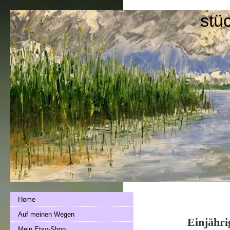
stü
Home
Auf meinen Wegen
Einjähri
Mein Etsy-Shop