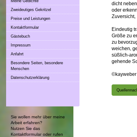
Meine Gedichte
dicht nebe
oder erkenn
Zweideutiges Gekritzel
Zuversicht,
Preise und Leistungen
Kontaktformular
Eindeutig tr
Größe zu er
Gästebuch
zu bevorzug
Impressum
weichen, ge
Anfahrt
süßlich-aro
gehende Sc
Besondere Seiten, besondere
Menschen
©kayweber
Datenschutzerklärung
Quellennac
Sie wollen mehr über meine
Arbeit erfahren?
Nutzen Sie das
Kontaktformular
oder rufen