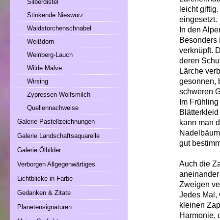
Silberdistel
leicht gift
Stinkende Nieswurz
eingesetzt
Waldstorchenschnabel
In den Alpe
Besonders i
Weißdorn
verknüpft. 
Weinberg-Lauch
deren Schut
Wilde Malve
Lärche ver
gesonnen, b
Wirsing
schweren G
Zypressen-Wolfsmilch
Im Frühling
Quellennachweise
Blätterklei
Galerie Pastellzeichnungen
kann man da
Nadelbäume
Galerie Landschaftsaquarelle
gut bestim
Galerie Ölbilder
Auch die Za
Verborgen Allgegenwärtiges
aneinander 
Lichtblicke in Farbe
Zweigen ve
Gedanken & Zitate
Jedes Mal, 
kleinen Zap
Planetensignaturen
Harmonie, d