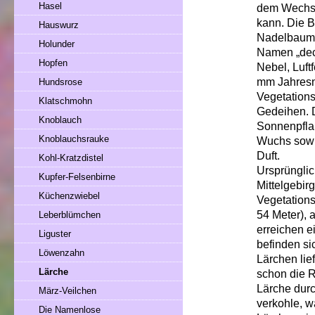
Hasel
dem Wechse
kann. Die B
Hauswurz
Nadelbaum i
Holunder
Namen „deci
Hopfen
Nebel, Luft
mm Jahresni
Hundsrose
Vegetation
Klatschmohn
Gedeihen. D
Knoblauch
Sonnenpflan
Knoblauchsrauke
Wuchs sowi
Duft.
Kohl-Kratzdistel
Ursprünglic
Kupfer-Felsenbirne
Mittelgebir
Küchenzwiebel
Vegetations
54 Meter), 
Leberblümchen
erreichen e
Liguster
befinden sic
Löwenzahn
Lärchen lie
Lärche
schon die R
Lärche dur
März-Veilchen
verkohle, w
Die Namenlose