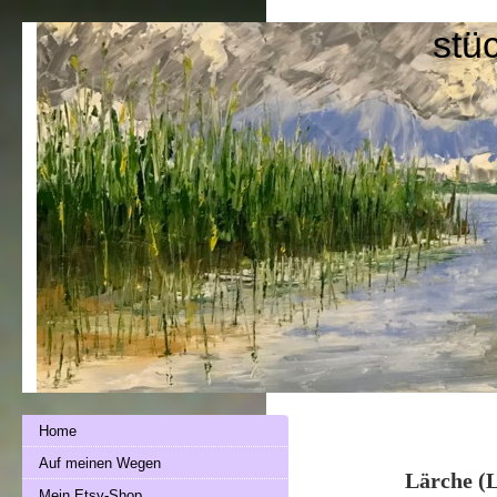
stü
Home
Auf meinen Wegen
Lärche (L
Mein Etsy-Shop