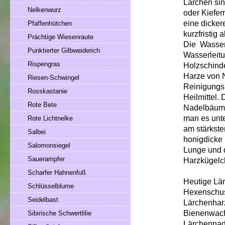
Lärchen si
Nelkenwurz
oder Kiefer
eine dicker
Pfaffenhütchen
kurzfristig
Prächtige Wiesenraute
Die Wasserb
Punktierter Gilbweiderich
Wasserleitu
Rispengras
Holzschinde
Harze von 
Riesen-Schwingel
Reinigungsr
Rosskastanie
Heilmittel.
Rote Bete
Nadelbäumen
man es unte
Rote Lichtnelke
am stärkste
Salbei
honigdicke 
Salomonsiegel
Lunge und 
Sauerampfer
Harzkügelc
Scharfer Hahnenfuß
Heutige Lä
Schlüsselblume
Hexenschuss
Seidelbast
Lärchenharz
Bienenwachs
Sibirische Schwertlilie
Lärchennad