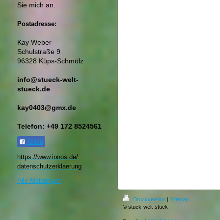
Sie mich an.
Postadresse:
Kay Weber
Schulstraße 9
96328 Küps-Schmölz
info@stueck-welt-
stueck.de
kay0403@gmx.de
Telefon: +49 172 8524561
Teilen
https://www.ionos.de/
datenschutzerklaerung​
Alle Meldungen
Druckversion
|
Sitemap
© stück-welt-stück