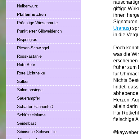
rauschartige
Nelkenwurz
giftige Wir
Pfaffenhütchen
ihnen herges
Signaturen 
Prächtige Wiesenraute
Uranus
) sp
Punktierter Gilbweiderich
in die Verq
Rispengras
Doch konnt
Riesen-Schwingel
was die Wir
Rosskastanie
erscheinen 
Rote Bete
früher zum 
Rote Lichtnelke
für Uhrmac
Nichts Best
Salbei
findet, das
Salomonsiegel
abhebende 
Sauerampfer
Herzen, Aug
allein dari
Scharfer Hahnenfuß
Für Rotkehl
Schlüsselblume
fleischige 
Seidelbast
Sibirische Schwertlilie
©kayweber