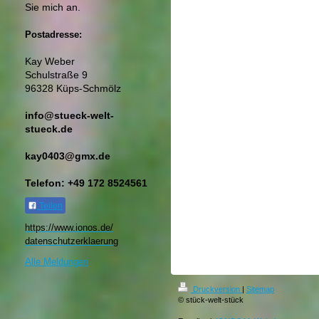
Sie mich an.
Postadresse:
Kay Weber
Schulstraße 9
96328 Küps-Schmölz
info@stueck-welt-
stueck.de
kay0403@gmx.de
Telefon: +49 172 8524561
Teilen
https://www.ionos.de/
datenschutzerklaerung​
Alle Meldungen
Druckversion
|
Sitemap
© stück-welt-stück