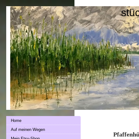
stü
Home
Auf meinen Wegen
Pfaffenh
Mein Etsy-Shop