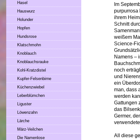
Hasel
Im Septembe
purpurrosa 
Hauswurz
ihrem Heima
Holunder
Schnitt du
Hopfen
Samenmantel
Hundsrose
weißem Mar
Science-Fic
Klatschmohn
Grundsätzli
Knoblauch
Namens – in
Knoblauchsrauke
Bauchschmer
noch erträg
Kohl-Kratzdistel
und Nierens
Kupfer-Felsenbirne
ein Überdos
Küchenzwiebel
man, dass a
Leberblümchen
werden kann
Gattungen z
Liguster
das Bilsenk
Löwenzahn
Germer, den
Lärche
verwendete
März-Veilchen
All diese 
Die Namenlose