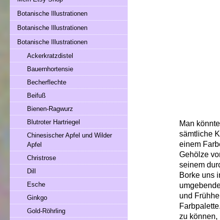
Botanische Illustrationen
Botanische Illustrationen
Botanische Illustrationen
Ackerkratzdistel
Bauernhortensie
Becherflechte
Beifuß
Bienen-Ragwurz
Blutroter Hartriegel
Man könnte 
sämtliche K
Chinesischer Apfel und Wilder
einem Farbe
Apfel
Gehölze vor
Christrose
seinem durc
Dill
Borke uns i
Esche
umgebenden
und Frühher
Ginkgo
Farbpalette
Gold-Röhrling
zu können,