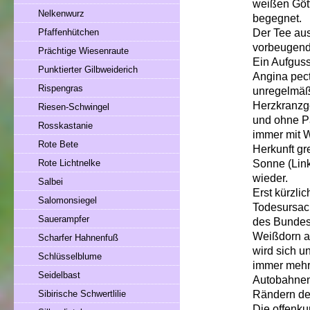
weißen Gött
Nelkenwurz
begegnet.
Der Tee aus
Pfaffenhütchen
vorbeugend 
Prächtige Wiesenraute
Ein Aufguss
Punktierter Gilbweiderich
Angina pect
Rispengras
unregelmäß
Herzkranzg
Riesen-Schwingel
und ohne P
Rosskastanie
immer mit W
Rote Bete
Herkunft gr
Sonne (Lin
Rote Lichtnelke
wieder.
Salbei
Erst kürzli
Salomonsiegel
Todesursac
Sauerampfer
des Bundes
Weißdorn au
Scharfer Hahnenfuß
wird sich u
Schlüsselblume
immer mehr 
Seidelbast
Autobahnen
Rändern der
Sibirische Schwertlilie
Die offenku