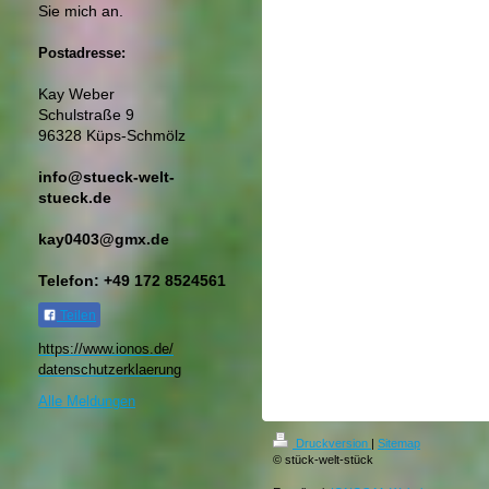
Sie mich an.
Postadresse:
Kay Weber
Schulstraße 9
96328 Küps-Schmölz
info@stueck-welt-
stueck.de
kay0403@gmx.de
Telefon: +49 172 8524561
Teilen
https://www.ionos.de/
datenschutzerklaerung​
Alle Meldungen
Druckversion
|
Sitemap
© stück-welt-stück