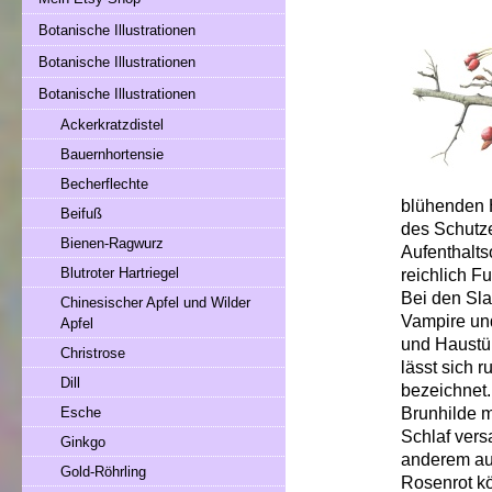
Botanische Illustrationen
Botanische Illustrationen
Botanische Illustrationen
Ackerkratzdistel
Bauernhortensie
Becherflechte
blühenden 
Beifuß
des Schutz
Bienen-Ragwurz
Aufenthalts
Blutroter Hartriegel
reichlich F
Bei den Sla
Chinesischer Apfel und Wilder
Vampire und
Apfel
und Haustü
Christrose
lässt sich 
Dill
bezeichnet
Brunhilde m
Esche
Schlaf ver
Ginkgo
anderem au
Gold-Röhrling
Rosenrot k