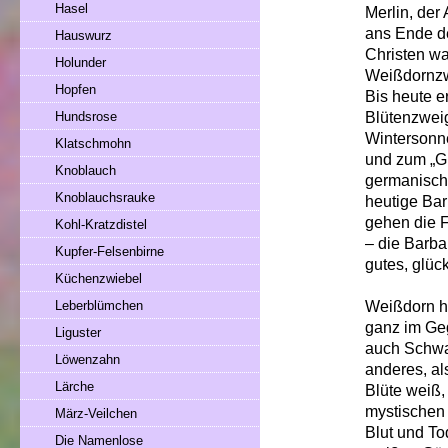
Hasel
Merlin, der
ans Ende de
Hauswurz
Christen w
Holunder
Weißdornz
Hopfen
Bis heute e
Blütenzwei
Hundsrose
Wintersonn
Klatschmohn
und zum „Gl
Knoblauch
germanische
Knoblauchsrauke
heutige Ba
gehen die F
Kohl-Kratzdistel
– die Barba
Kupfer-Felsenbirne
gutes, glüc
Küchenzwiebel
Weißdorn h
Leberblümchen
ganz im Geg
Liguster
auch Schwar
Löwenzahn
anderes, als
Lärche
Blüte weiß,
mystischen 
März-Veilchen
Blut und To
Die Namenlose