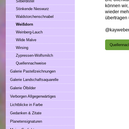
Silberdistel
können wir,
Stinkende Nieswurz
wieder mehr
Waldstorchenschnabel
übertragen
Weißdorn
@kaywebe
Weinberg-Lauch
Wilde Malve
Quellennac
Wirsing
Zypressen-Wolfsmilch
Quellennachweise
Galerie Pastellzeichnungen
Galerie Landschaftsaquarelle
Galerie Ölbilder
Verborgen Allgegenwärtiges
Lichtblicke in Farbe
Gedanken & Zitate
Planetensignaturen