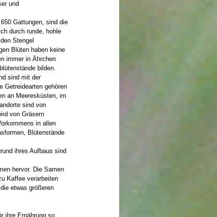
ser und
650 Gattungen, sind die
ich durch runde, hohle
, den Stengel
igen Blüten haben keine
hen immer in Ährchen
blütenstände bilden.
d sind mit der
e Getreidearten gehören
men an Meeresküsten, im
tandorte sind von
wird von Gräsern
Vorkommens in allen
hsformen, Blütenstände
rund ihres Aufbaus sind
amen hervor. Die Samen
u Kaffee verarbeiten
 die etwas größeren
r ihre Ernährung so