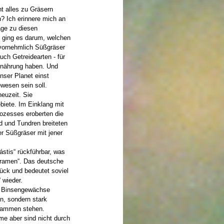
ht alles zu Gräsern
? Ich erinnere mich an
äge zu diesen
 ging es darum, welchen
 vornehmlich Süßgräser
uch Getreidearten - für
rnährung haben. Und
nser Planet einst
ewesen sein soll.
euzeit. Sie
iete. Im Einklang mit
ozesses eroberten die
d und Tundren breiteten
er Süßgräser mit jener
rástis“ rückführbar, was
„gramen“. Das deutsche
rück und bedeutet soviel
 wieder.
h Binsengewächse
n, sondern stark
isammen stehen.
me aber sind nicht durch