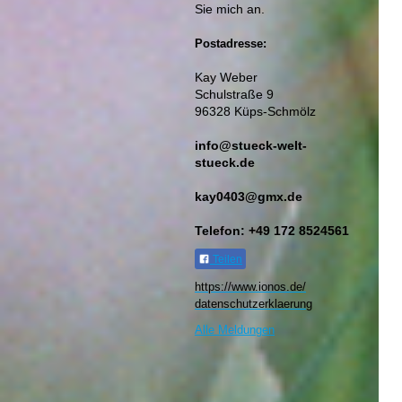
Sie mich an.
Postadresse:
Kay Weber
Schulstraße 9
96328 Küps-Schmölz
info@stueck-welt-
stueck.de
kay0403@gmx.de
Telefon: +49 172 8524561
Teilen
https://www.ionos.de/
datenschutzerklaerung​
Alle Meldungen