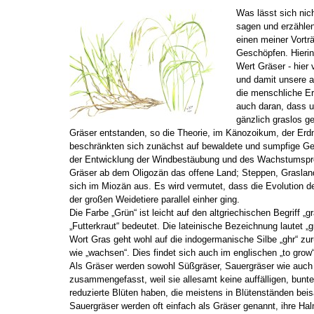
Was lässt sich nic
sagen und erzählen
einen meiner Vortr
Geschöpfen. Hierin
Wert Gräser - hier
und damit unsere a
die menschliche E
auch daran, dass u
gänzlich graslos g
Gräser entstanden, so die Theorie, im Känozoikum, der Erdn
beschränkten sich zunächst auf bewaldete und sumpfige Geb
der Entwicklung der Windbestäubung und des Wachstumspr
Gräser ab dem Oligozän das offene Land; Steppen, Graslan
sich im Miozän aus. Es wird vermutet, dass die Evolution d
der großen Weidetiere parallel einher ging.
Die Farbe „Grün“ ist leicht auf den altgriechischen Begriff „g
„Futterkraut“ bedeutet. Die lateinische Bezeichnung lautet 
Wort Gras geht wohl auf die indogermanische Silbe „ghr“ zu
wie „wachsen“. Dies findet sich auch im englischen „to grow“
Als Gräser werden sowohl Süßgräser, Sauergräser wie auc
zusammengefasst, weil sie allesamt keine auffälligen, bunte
reduzierte Blüten haben, die meistens in Blütenständen be
Sauergräser werden oft einfach als Gräser genannt, ihre Hal