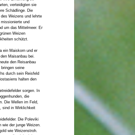
ten, verteidigten sie
ere Schädlinge. Die
 des Weizens und lehrte
 missionierte und
nd um das Mittelmeer. Er
 grünen Weizen
kheiten schützt.
a ein Maiskorn und er
 den Maisanbau bei.
h heute den Reisanbau
 bringen seine
s durch sein Reisfeld
üdostasiens halten den
treidefelder sorgen. In
oggenhunden, die
n. Die Wellen im Feld,
sind in Wirklichkeit
idefelder. Die Poleviki
n wie der junge Weizen.
gold wie Weizenstroh.