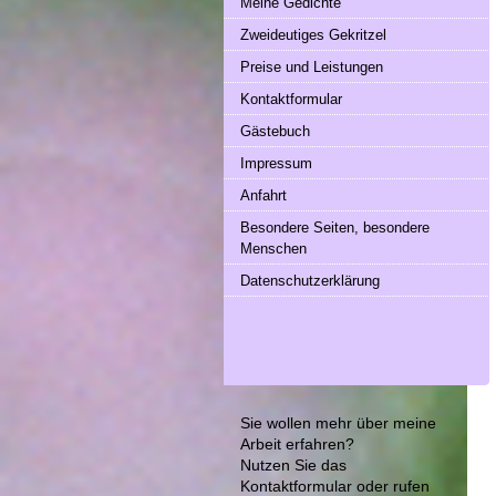
Meine Gedichte
Zweideutiges Gekritzel
Preise und Leistungen
Kontaktformular
Gästebuch
Impressum
Anfahrt
Besondere Seiten, besondere
Menschen
Datenschutzerklärung
Sie wollen mehr über meine
Arbeit erfahren?
Nutzen Sie das
Kontaktformular
oder rufen