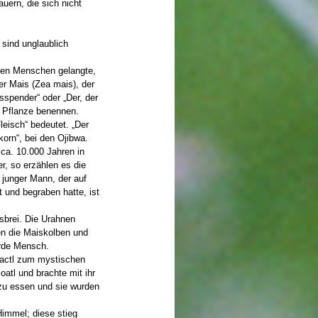
auern, die sich nicht
sind unglaublich
 den Menschen gelangte,
er Mais (Zea mais), der
nsspender“ oder „Der, der
e Pflanze benennen.
leisch“ bedeutet. „Der
orn“, bei den Ojibwa.
ca. 10.000 Jahren in
r, so erzählen es die
 junger Mann, der auf
t und begraben hatte, ist
sbrei. Die Urahnen
en die Maiskolben und
wurde Mensch.
zactl zum mystischen
oatl und brachte mit ihr
zu essen und sie wurden
Himmel; diese stieg