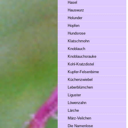
Hasel
Hauswurz
Holunder
Hopfen
Hundsrose
Klatschmohn
Knoblauch
Knoblauchsrauke
Kohl-Kratzdistel
Kupfer-Felsenbirne
Küchenzwiebel
Leberblümchen
Liguster
Löwenzahn
Lärche
März-Veilchen
Die Namenlose