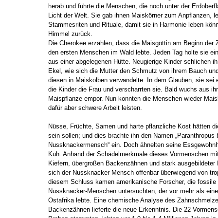
herab und führte die Menschen, die noch unter der Erdoberf
Licht der Welt. Sie gab ihnen Maiskörner zum Anpflanzen, le
Stammesriten und Rituale, damit sie in Harmonie leben könn
Himmel zurück.
Die Cherokee erzählen, dass die Maisgöttin am Beginn der Ze
den ersten Menschen im Wald lebte. Jeden Tag holte sie ein
aus einer abgelegenen Hütte. Neugierige Kinder schlichen ih
Ekel, wie sich die Mutter den Schmutz von ihrem Bauch und
diesen in Maiskolben verwandelte. In dem Glauben, sie sei 
die Kinder die Frau und verscharrten sie. Bald wuchs aus i
Maispflanze empor. Nun konnten die Menschen wieder Mais
dafür aber schwere Arbeit leisten.
Nüsse, Früchte, Samen und harte pflanzliche Kost hätten 
sein sollen; und dies brachte ihn den Namen „Paranthropus 
Nussknackermensch“ ein. Doch ähnelten seine Essgewohnhe
Kuh. Anhand der Schädelmerkmale dieses Vormenschen mit
Kiefern, übergroßen Backenzähnen und stark ausgebildeter 
sich der Nussknacker-Mensch offenbar überwiegend von tro
diesem Schluss kamen amerikanische Forscher, die fossile
Nussknacker-Menschen untersuchten, der vor mehr als einer 
Ostafrika lebte. Eine chemische Analyse des Zahnschmelze
Backenzähnen lieferte die neue Erkenntnis. Die 22 Vormens