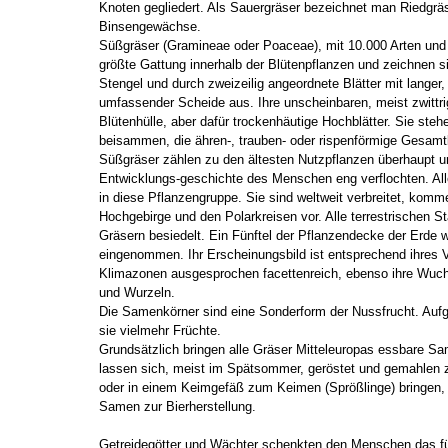
Knoten gegliedert. Als Sauergräser bezeichnet man Riedgrä
Binsengewächse.
Süßgräser (Gramineae oder Poaceae), mit 10.000 Arten und 
größte Gattung innerhalb der Blütenpflanzen und zeichnen s
Stengel und durch zweizeilig angeordnete Blätter mit langer
umfassender Scheide aus. Ihre unscheinbaren, meist zwittr
Blütenhülle, aber dafür trockenhäutige Hochblätter. Sie ste
beisammen, die ähren-, trauben- oder rispenförmige Gesamt
Süßgräser zählen zu den ältesten Nutzpflanzen überhaupt un
Entwicklungs-geschichte des Menschen eng verflochten. All
in diese Pflanzengruppe. Sie sind weltweit verbreitet, kom
Hochgebirge und den Polarkreisen vor. Alle terrestrischen S
Gräsern besiedelt. Ein Fünftel der Pflanzendecke der Erde 
eingenommen. Ihr Erscheinungsbild ist entsprechend ihres 
Klimazonen ausgesprochen facettenreich, ebenso ihre Wuc
und Wurzeln.
Die Samenkörner sind eine Sonderform der Nussfrucht. Aufg
sie vielmehr Früchte.
Grundsätzlich bringen alle Gräser Mitteleuropas essbare S
lassen sich, meist im Spätsommer, geröstet und gemahlen z
oder in einem Keimgefäß zum Keimen (Sprößlinge) bringen,
Samen zur Bierherstellung.
Getreidegötter und Wächter schenkten den Menschen das fü