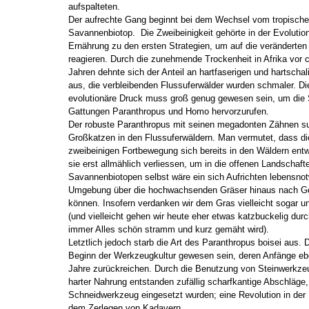
aufspalteten.
Der aufrechte Gang beginnt bei dem Wechsel vom tropisc
Savannenbiotop. Die Zweibeinigkeit gehörte in der Evolutio
Ernährung zu den ersten Strategien, um auf die verändert
reagieren. Durch die zunehmende Trockenheit in Afrika vor ca
Jahren dehnte sich der Anteil an hartfaserigen und hartschal
aus, die verbleibenden Flussuferwälder wurden schmaler. Di
evolutionäre Druck muss groß genug gewesen sein, um die S
Gattungen Paranthropus und Homo hervorzurufen.
Der robuste Paranthropus mit seinen megadonten Zähnen s
Großkatzen in den Flussuferwäldern. Man vermutet, dass die
zweibeinigen Fortbewegung sich bereits in den Wäldern entw
sie erst allmählich verliessen, um in die offenen Landschaft
Savannenbiotopen selbst wäre ein sich Aufrichten lebensno
Umgebung über die hochwachsenden Gräser hinaus nach Ge
können. Insofern verdanken wir dem Gras vielleicht sogar 
(und vielleicht gehen wir heute eher etwas katzbuckelig dur
immer Alles schön stramm und kurz gemäht wird).
Letztlich jedoch starb die Art des Paranthropus boisei aus. 
Beginn der Werkzeugkultur gewesen sein, deren Anfänge eben
Jahre zurückreichen. Durch die Benutzung von Steinwerk
harter Nahrung entstanden zufällig scharfkantige Abschläge,
Schneidwerkzeug eingesetzt wurden; eine Revolution in der
dem Zerlegen von Kadavern.