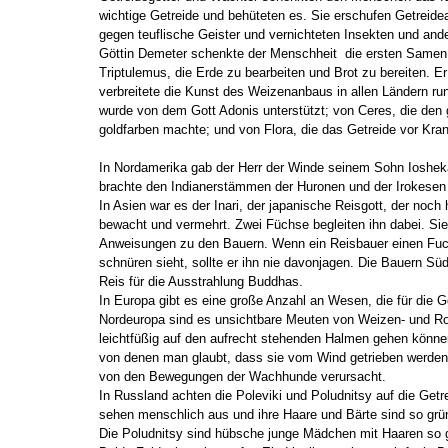
wichtige Getreide und behüteten es. Sie erschufen Getreidear
gegen teuflische Geister und vernichteten Insekten und and
Göttin Demeter schenkte der Menschheit die ersten Samen
Triptulemus, die Erde zu bearbeiten und Brot zu bereiten. Er
verbreitete die Kunst des Weizenanbaus in allen Ländern ru
wurde von dem Gott Adonis unterstützt; von Ceres, die den
goldfarben machte; und von Flora, die das Getreide vor Kran
In Nordamerika gab der Herr der Winde seinem Sohn Ioshek
brachte den Indianerstämmen der Huronen und der Irokesen
In Asien war es der Inari, der japanische Reisgott, der noc
bewacht und vermehrt. Zwei Füchse begleiten ihn dabei. Sie
Anweisungen zu den Bauern. Wenn ein Reisbauer einen Fuch
schnüren sieht, sollte er ihn nie davonjagen. Die Bauern S
Reis für die Ausstrahlung Buddhas.
In Europa gibt es eine große Anzahl an Wesen, die für die Ge
Nordeuropa sind es unsichtbare Meuten von Weizen- und R
leichtfüßig auf den aufrecht stehenden Halmen gehen könne
von denen man glaubt, dass sie vom Wind getrieben werden, 
von den Bewegungen der Wachhunde verursacht.
In Russland achten die Poleviki und Poludnitsy auf die Getre
sehen menschlich aus und ihre Haare und Bärte sind so grü
Die Poludnitsy sind hübsche junge Mädchen mit Haaren so 