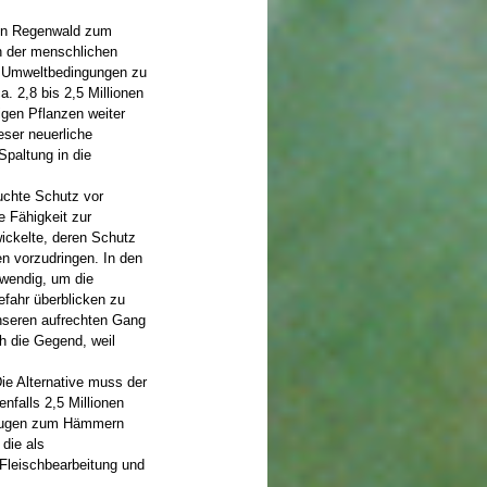
hen Regenwald zum
n der menschlichen
en Umweltbedingungen zu
. 2,8 bis 2,5 Millionen
igen Pflanzen weiter
eser neuerliche
paltung in die
uchte Schutz vor
 Fähigkeit zur
ickelte, deren Schutz
en vorzudringen. In den
twendig, um die
fahr überblicken zu
unseren aufrechten Gang
ch die Gegend, weil
Die Alternative muss der
falls 2,5 Millionen
zeugen zum Hämmern
 die als
 Fleischbearbeitung und