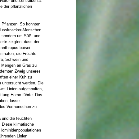
 Nord- und Zentralkenia.
e der pflanzlichen
en Pflanzen. So konnten
s Nussknacker-Menschen
e, sondern um Süß- und
rte zeigten, dass der
ranthropus boisei
rimaten, die Früchte
ra, Schwein und
ße Mengen an Gras zu
ntfernten Zweig unseres
ften einer Kuh zu
 untersucht werden. Die
wei Linien aufgespalten,
attung Homo führte. Das
ben, lasse
g des Vormenschen zu.
a und die feuchten
 Diese klimatische
 Hominidenpopulationen
ührenden Linien