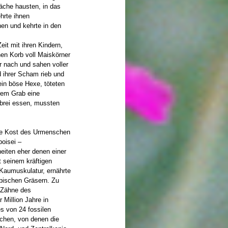
läche hausten, in das
hrte ihnen
en und kehrte in den
it mit ihren Kindern,
en Korb voll Maiskörner
r nach und sahen voller
 ihrer Scham rieb und
ein böse Hexe, töteten
hrem Grab eine
brei essen, mussten
die Kost des Urmenschen
boisei –
iten eher denen einer
 seinem kräftigen
Kaumuskulatur, ernährte
pischen Gräsern. Zu
 Zähne des
Million Jahre in
s von 24 fossilen
chen, von denen die