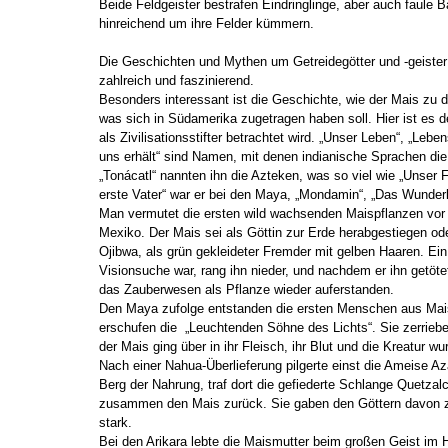
Beide Feldgeister bestrafen Eindringlinge, aber auch faule B
hinreichend um ihre Felder kümmern.
Die Geschichten und Mythen um Getreidegötter und -geister 
zahlreich und faszinierend.
Besonders interessant ist die Geschichte, wie der Mais zu
was sich in Südamerika zugetragen haben soll. Hier ist es d
als Zivilisationsstifter betrachtet wird. „Unser Leben“, „Lebe
uns erhält“ sind Namen, mit denen indianische Sprachen di
„Tonácatl“ nannten ihn die Azteken, was so viel wie „Unser F
erste Vater“ war er bei den Maya, „Mondamin“, „Das Wunderk
Man vermutet die ersten wild wachsenden Maispflanzen vor 
Mexiko. Der Mais sei als Göttin zur Erde herabgestiegen ode
Ojibwa, als grün gekleideter Fremder mit gelben Haaren. Ein
Visionsuche war, rang ihn nieder, und nachdem er ihn getöte
das Zauberwesen als Pflanze wieder auferstanden.
Den Maya zufolge entstanden die ersten Menschen aus Mai
erschufen die „Leuchtenden Söhne des Lichts“. Sie zerrieb
der Mais ging über in ihr Fleisch, ihr Blut und die Kreatur 
Nach einer Nahua-Überlieferung pilgerte einst die Ameise A
Berg der Nahrung, traf dort die gefiederte Schlange Quetzalc
zusammen den Mais zurück. Sie gaben den Göttern davon 
stark.
Bei den Arikara lebte die Maismutter beim großen Geist im 