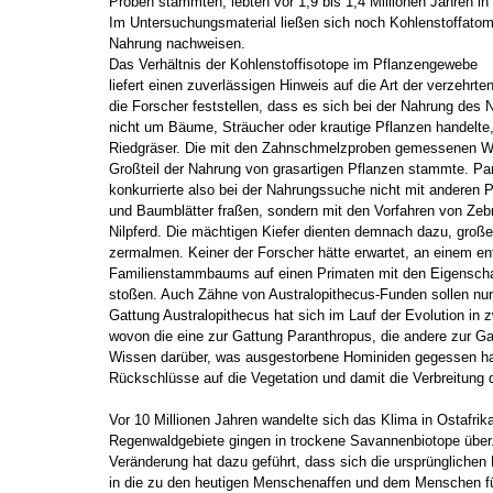
Proben stammten, lebten vor 1,9 bis 1,4 Millionen Jahren in
Im Untersuchungsmaterial ließen sich noch Kohlenstoffatom
Nahrung nachweisen.
Das Verhältnis der Kohlenstoffisotope im Pflanzengewebe
liefert einen zuverlässigen Hinweis auf die Art der verzehrt
die Forscher feststellen, dass es sich bei der Nahrung de
nicht um Bäume, Sträucher oder krautige Pflanzen handelt
Riedgräser. Die mit den Zahnschmelzproben gemessenen We
Großteil der Nahrung von grasartigen Pflanzen stammte. Pa
konkurrierte also bei der Nahrungssuche nicht mit anderen P
und Baumblätter fraßen, sondern mit den Vorfahren von Zeb
Nilpferd. Die mächtigen Kiefer dienten demnach dazu, gro
zermalmen. Keiner der Forscher hätte erwartet, an einem e
Familienstammbaums auf einen Primaten mit den Eigenscha
stoßen. Auch Zähne von Australopithecus-Funden sollen nun
Gattung Australopithecus hat sich im Lauf der Evolution in z
wovon die eine zur Gattung Paranthropus, die andere zur G
Wissen darüber, was ausgestorbene Hominiden gegessen ha
Rückschlüsse auf die Vegetation und damit die Verbreitun
Vor 10 Millionen Jahren wandelte sich das Klima in Ostafrik
Regenwaldgebiete gingen in trockene Savannenbiotope über.
Veränderung hat dazu geführt, dass sich die ursprünglichen
in die zu den heutigen Menschenaffen und dem Menschen f